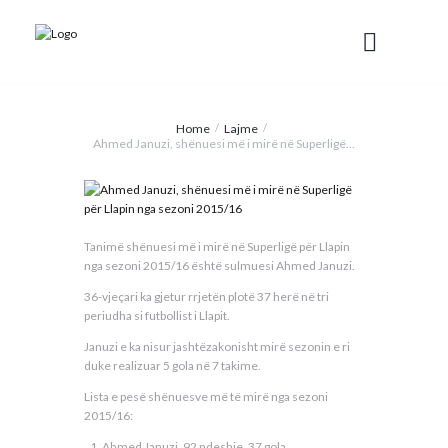
Home
Lajme
Ahmed Januzi, shënuesi më i mirë në Superligë...
Tanimë shënuesi më i mirë në Superligë për Llapin
nga sezoni 2015/16 është sulmuesi Ahmed Januzi.
36-vjeçari ka gjetur rrjetën plotë 37 herë në tri
periudha si futbollist i Llapit.
Januzi e ka nisur jashtëzakonisht mirë sezonin e ri
duke realizuar 5 gola në 7 takime.
Lista e pesë shënuesve më të mirë nga sezoni
2015/16:
Ahmed Januzi, 92 ndeshje, 37 gola