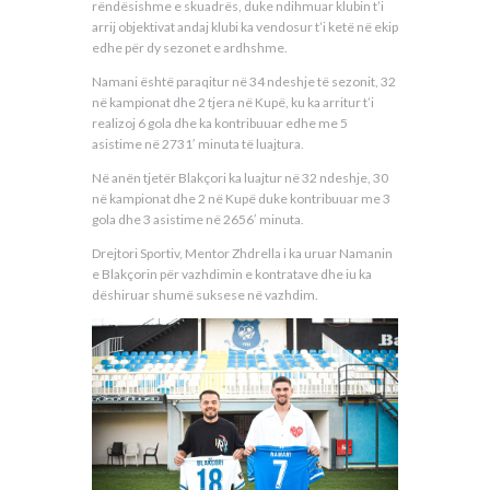
rëndësishme e skuadrës, duke ndihmuar klubin t’i
arrij objektivat andaj klubi ka vendosur t’i ketë në ekip
edhe për dy sezonet e ardhshme.
Namani është paraqitur në 34 ndeshje të sezonit, 32
në kampionat dhe 2 tjera në Kupë, ku ka arritur t’i
realizoj 6 gola dhe ka kontribuuar edhe me 5
asistime në 2731′ minuta të luajtura.
Në anën tjetër Blakçori ka luajtur në 32 ndeshje, 30
në kampionat dhe 2 në Kupë duke kontribuuar me 3
gola dhe 3 asistime në 2656′ minuta.
Drejtori Sportiv, Mentor Zhdrella i ka uruar Namanin
e Blakçorin për vazhdimin e kontratave dhe iu ka
dëshiruar shumë suksese në vazhdim.