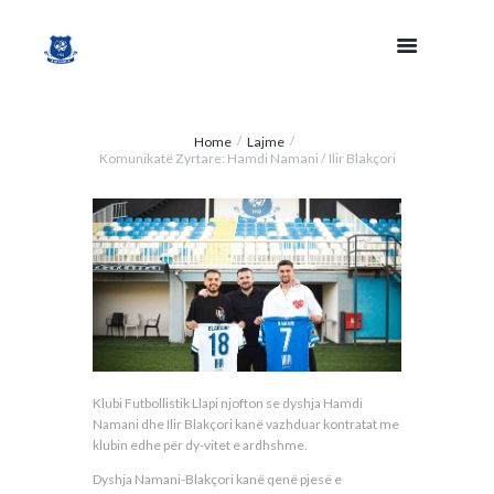
Home
Lajme
Komunikatë Zyrtare: Hamdi Namani / Ilir Blakçori
Klubi Futbollistik Llapi njofton se dyshja Hamdi
Namani dhe Ilir Blakçori kanë vazhduar kontratat me
klubin edhe për dy-vitet e ardhshme.
Dyshja Namani-Blakçori kanë qenë pjesë e